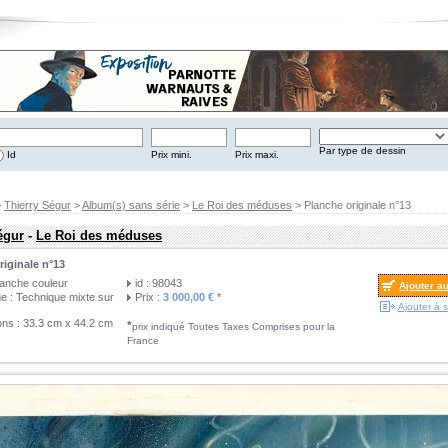
Par type de dessin
Id
Prix mini.
Prix maxi.
>
Thierry Ségur
>
Album(s) sans série
>
Le Roi des méduses
> Planche originale n°13
égur
-
Le Roi des méduses
riginale n°13
lanche couleur
id : 98043
Ajouter a
e : Technique mixte sur
Prix :
3 000,00 €
*
Ajouter à s
ns : 33.3 cm x 44.2 cm
*
prix indiqué Toutes Taxes Comprises pour la
France