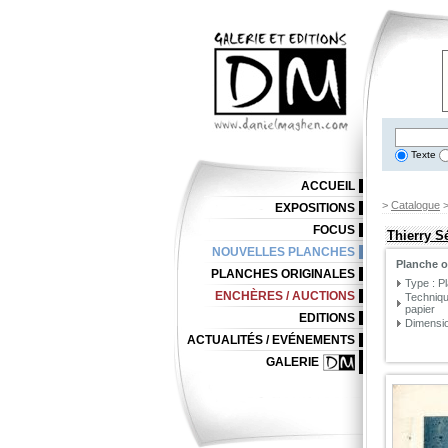
Texte
ACCUEIL
>
Catalogue
EXPOSITIONS
FOCUS
Thierry S
NOUVELLES PLANCHES
Planche o
PLANCHES ORIGINALES
Type : P
ENCHÈRES / AUCTIONS
Techniqu
papier
EDITIONS
Dimensio
ACTUALITÉS / EVÉNEMENTS
GALERIE