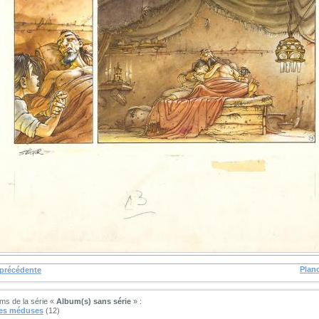
Plan
 précédente
ms de la série «
Album(s) sans série
» :
des méduses
(12)