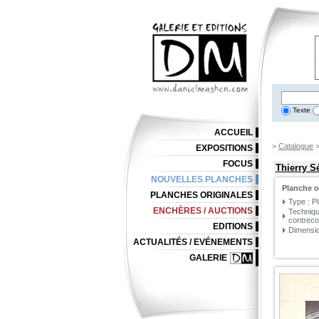
Texte
ACCUEIL
>
Catalogue
EXPOSITIONS
FOCUS
Thierry S
NOUVELLES PLANCHES
Planche o
PLANCHES ORIGINALES
Type : P
ENCHÈRES / AUCTIONS
Techniqu
contreco
EDITIONS
Dimensio
ACTUALITÉS / EVÉNEMENTS
GALERIE