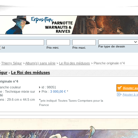
Par type de dessin
Id
Prix mini.
Prix maxi.
>
Thierry Ségur
>
Album(s) sans série
>
Le Roi des méduses
> Planche originale n°4
égur
-
Le Roi des méduses
riginale n°4
lanche couleur
id : 98051
Ajouter a
e : Technique mixte sur
Prix :
3 000,00 €
*
Ajouter à s
llé
ns : 29.6 cm x 44.5 cm
*
prix indiqué Toutes Taxes Comprises pour la
France