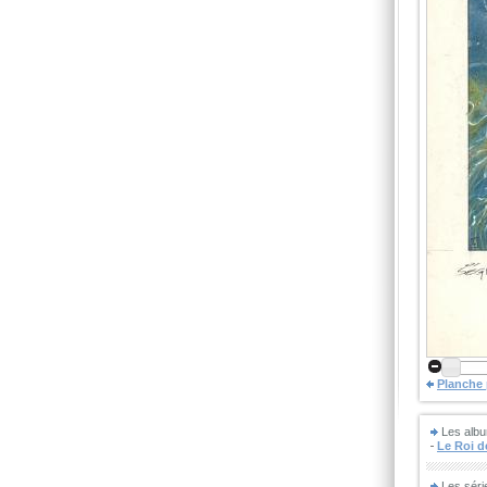
Planche
Les albu
Le Roi 
Les séri