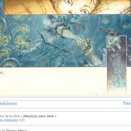
Plan
 précédente
ms de la série «
Album(s) sans série
» :
des méduses
(12)
e de
Thierry Ségur
: