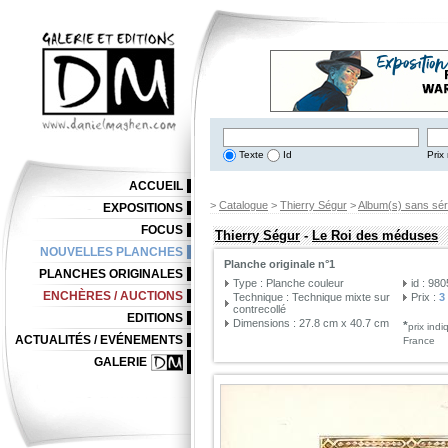
Texte
Id
Prix 
ACCUEIL
>
Catalogue
>
Thierry Ségur
>
Album(s) sans sér
EXPOSITIONS
FOCUS
Thierry Ségur
-
Le Roi des méduses
NOUVELLES PLANCHES
Planche originale n°1
PLANCHES ORIGINALES
Type : Planche couleur
id : 98
ENCHÈRES / AUCTIONS
Technique : Technique mixte sur
Prix :
3
contrecollé
EDITIONS
Dimensions : 27.8 cm x 40.7 cm
*
prix ind
ACTUALITÉS / EVÉNEMENTS
France
GALERIE