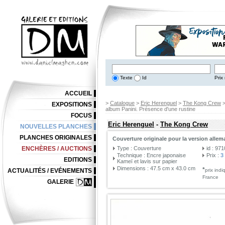
Texte
Id
Prix 
ACCUEIL
>
Catalogue
>
Eric Herenguel
>
The Kong Crew
EXPOSITIONS
album Panini. Présence d'une rustine
FOCUS
Eric Herenguel
-
The Kong Crew
NOUVELLES PLANCHES
PLANCHES ORIGINALES
Couverture originale pour la version alle
ENCHÈRES / AUCTIONS
Type : Couverture
id : 97
Technique : Encre japonaise
Prix :
3
EDITIONS
Kameï et lavis sur papier
Dimensions : 47.5 cm x 43.0 cm
*
ACTUALITÉS / EVÉNEMENTS
prix ind
France
GALERIE