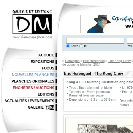
Texte
Id
Prix 
ACCUEIL
>
Catalogue
>
Eric Herenguel
>
The Kong Crew
EXPOSITIONS
de gouache blanche, 2024
FOCUS
Eric Herenguel
-
The Kong Crew
NOUVELLES PLANCHES
PLANCHES ORIGINALES
Kong & P-51 Mustang Illustration origina
ENCHÈRES / AUCTIONS
Type : Illustration noir et blanc
id : 97
Technique : Encre japonaise
Prix :
3
EDITIONS
Kameï et lavis sur papier
Dimensions : 48.3 cm x 37.5 cm
*
ACTUALITÉS / EVÉNEMENTS
prix ind
France
GALERIE