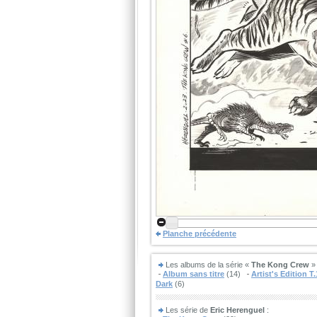
Planche précédente
Les albums de la série «
The Kong Crew
» 
Album sans titre
(14)
Artist's Edition T.
Dark
(6)
Les série de
Eric Herenguel
: