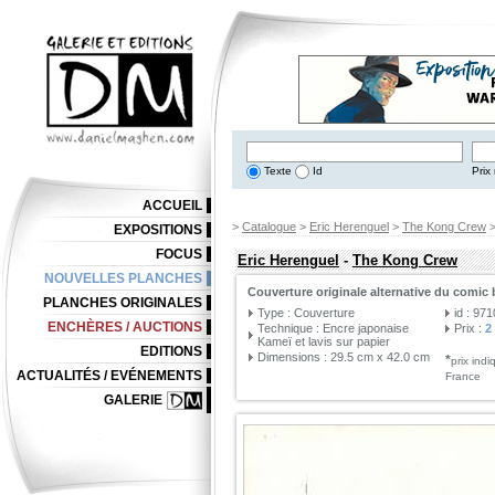
Texte
Id
Prix 
ACCUEIL
>
Catalogue
>
Eric Herenguel
>
The Kong Crew
EXPOSITIONS
FOCUS
Eric Herenguel
-
The Kong Crew
NOUVELLES PLANCHES
Couverture originale alternative du comic
PLANCHES ORIGINALES
Type : Couverture
id : 97
ENCHÈRES / AUCTIONS
Technique : Encre japonaise
Prix :
2
Kameï et lavis sur papier
EDITIONS
Dimensions : 29.5 cm x 42.0 cm
*
prix ind
ACTUALITÉS / EVÉNEMENTS
France
GALERIE