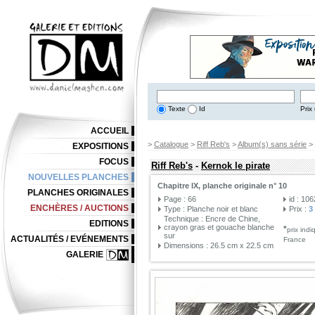
Texte
Id
Prix 
ACCUEIL
>
Catalogue
>
Riff Reb's
>
Album(s) sans série
>
EXPOSITIONS
FOCUS
Riff Reb's
-
Kernok le pirate
NOUVELLES PLANCHES
Chapitre IX, planche originale n° 10
PLANCHES ORIGINALES
Page : 66
id : 10
ENCHÈRES / AUCTIONS
Type : Planche noir et blanc
Prix :
3
Technique : Encre de Chine,
EDITIONS
crayon gras et gouache blanche
*
prix ind
sur
ACTUALITÉS / EVÉNEMENTS
France
Dimensions : 26.5 cm x 22.5 cm
GALERIE