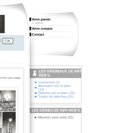
Votre panier
0 article
Votre compte
Contact
LES ORIGINAUX DE RIFF
REB'S
nches par page
Couverture (2)
Illustration noir et blanc
(14)
Planche noir et blanc (35)
Toutes les planches (51)
LES SÉRIES DE RIFF REB'S
Album(s) sans série (51)