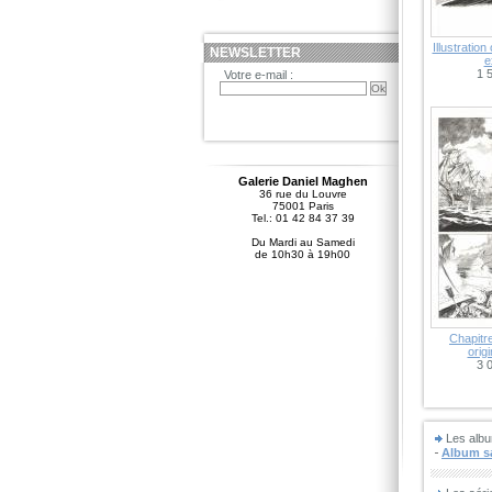
Illustration
NEWSLETTER
e
1 
Votre e-mail :
Galerie Daniel Maghen
36 rue du Louvre
75001 Paris
Tel.: 01 42 84 37 39
Du Mardi au Samedi
de 10h30 à 19h00
Chapitre
orig
3 
Les albu
Album sa