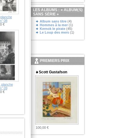
LES ALBUMS : «
ALBUM(S)
SANS SÉRIE
»
 planche
 n° 08
Album sans titre
(4)
0 €
Hommes à la mer
(1)
Kernok le pirate
(45)
Le Loup des mers
(1)
PREMIERS PRIX
Scott Gustafson
, planche
 n° 09
0 €
100,00 €