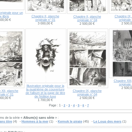
 originale pour un
x-libris
Chapitre II, planche
Chapitre IX,
Chapitre II, planche
500,00 €
originale n° 01
originale
originale n° 04
3 000,00 €
2 500,0
2 500,00 €
Chapitre XIII
originale
Illustration originale pour la
2 500,0
la quatrième de couverture
 XII, planche
Chapitre IX, planche
de l'album et la page de titre
inale n° 01
originale n° 04
de l'édition luxe
000,00 €
2 500,00 €
1 700,00 €
Page : 1 -
-
-
-
-
-
2
3
4
5
6
7
ms de la série «
Album(s) sans série
» :
ns titre
(4)
Hommes à la mer
(1)
Kernok le pirate
(45)
Le Loup des mers
(1)