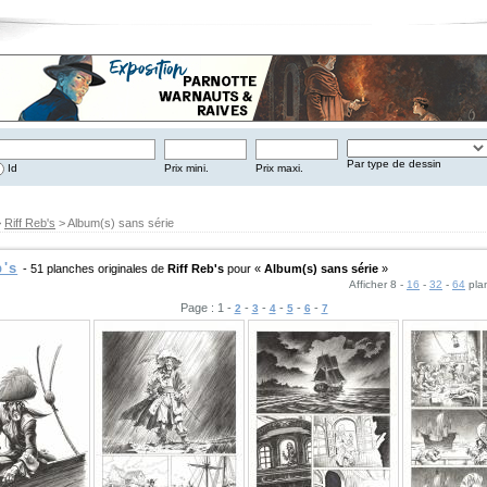
Par type de dessin
Id
Prix mini.
Prix maxi.
>
Riff Reb's
> Album(s) sans série
b's
- 51 planches originales de
Riff Reb's
pour «
Album(s) sans série
»
Afficher 8 -
16
-
32
-
64
pla
Page : 1 -
-
-
-
-
-
2
3
4
5
6
7