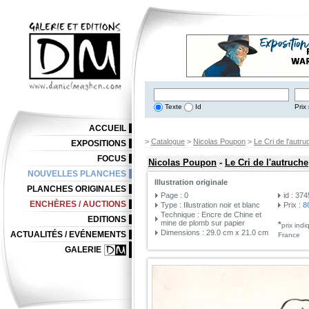
Texte
Id
Prix 
ACCUEIL
>
Catalogue
>
Nicolas Poupon
>
Le Cri de l'autru
EXPOSITIONS
FOCUS
Nicolas Poupon
-
Le Cri de l'autruche
NOUVELLES PLANCHES
Illustration originale
PLANCHES ORIGINALES
Page : 0
id : 37
ENCHÈRES / AUCTIONS
Type : Illustration noir et blanc
Prix :
8
Technique : Encre de Chine et
EDITIONS
mine de plomb sur papier
*
prix ind
Dimensions : 29.0 cm x 21.0 cm
ACTUALITÉS / EVÉNEMENTS
France
GALERIE