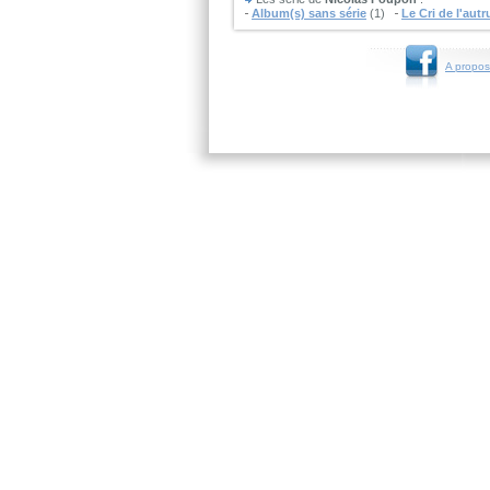
Album(s) sans série
(1)
Le Cri de l'aut
A propos