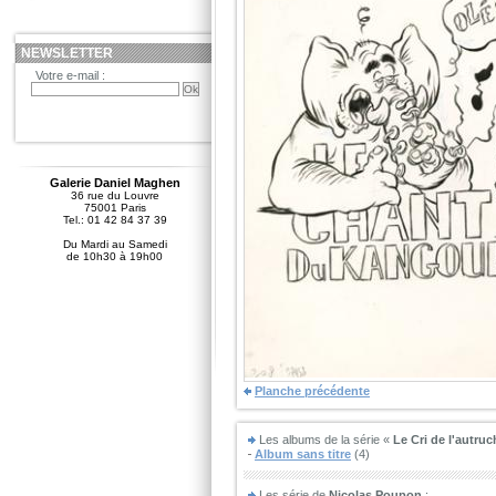
NEWSLETTER
Votre e-mail :
Galerie Daniel Maghen
36 rue du Louvre
75001 Paris
Tel.: 01 42 84 37 39
Du Mardi au Samedi
de 10h30 à 19h00
Planche précédente
Les albums de la série «
Le Cri de l'autruc
Album sans titre
(4)
Les série de
Nicolas Poupon
: