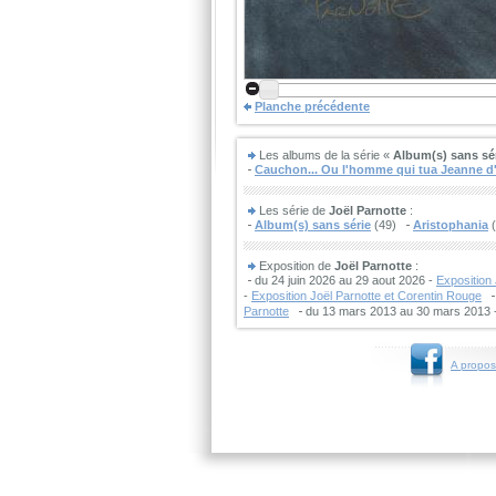
Planche précédente
Les albums de la série «
Album(s) sans sé
Cauchon... Ou l'homme qui tua Jeanne d
Les série de
Joël Parnotte
:
Album(s) sans série
(49)
Aristophania
(
Exposition de
Joël Parnotte
:
du 24 juin 2026 au 29 aout 2026 -
Exposition
-
Exposition Joël Parnotte et Corentin Rouge
Parnotte
du 13 mars 2013 au 30 mars 2013 
A propos