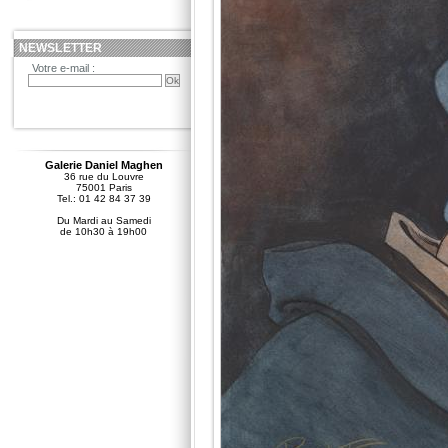
NEWSLETTER
Votre e-mail :
Galerie Daniel Maghen
36 rue du Louvre
75001 Paris
Tel.: 01 42 84 37 39
Du Mardi au Samedi
de 10h30 à 19h00