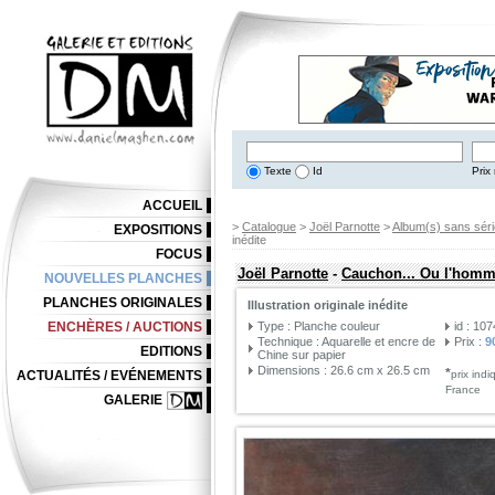
Texte
Id
Prix 
ACCUEIL
>
Catalogue
>
Joël Parnotte
>
Album(s) sans séri
EXPOSITIONS
inédite
FOCUS
Joël Parnotte
-
Cauchon... Ou l'homme
NOUVELLES PLANCHES
PLANCHES ORIGINALES
Illustration originale inédite
ENCHÈRES / AUCTIONS
Type : Planche couleur
id : 10
Technique : Aquarelle et encre de
Prix :
9
EDITIONS
Chine sur papier
Dimensions : 26.6 cm x 26.5 cm
*
ACTUALITÉS / EVÉNEMENTS
prix ind
France
GALERIE