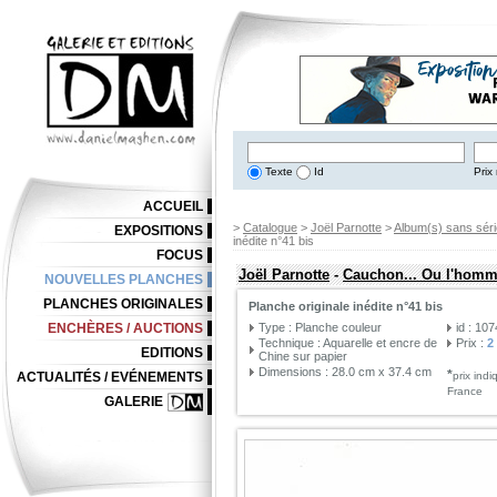
Texte
Id
Prix 
ACCUEIL
>
Catalogue
>
Joël Parnotte
>
Album(s) sans séri
EXPOSITIONS
inédite n°41 bis
FOCUS
Joël Parnotte
-
Cauchon... Ou l'homme
NOUVELLES PLANCHES
PLANCHES ORIGINALES
Planche originale inédite n°41 bis
ENCHÈRES / AUCTIONS
Type : Planche couleur
id : 10
Technique : Aquarelle et encre de
Prix :
2
EDITIONS
Chine sur papier
Dimensions : 28.0 cm x 37.4 cm
*
ACTUALITÉS / EVÉNEMENTS
prix ind
France
GALERIE