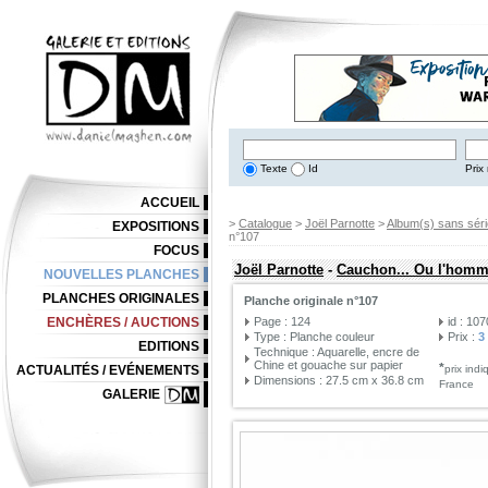
Texte
Id
Prix 
ACCUEIL
>
Catalogue
>
Joël Parnotte
>
Album(s) sans séri
EXPOSITIONS
n°107
FOCUS
Joël Parnotte
-
Cauchon... Ou l'homme
NOUVELLES PLANCHES
PLANCHES ORIGINALES
Planche originale n°107
ENCHÈRES / AUCTIONS
Page : 124
id : 10
Type : Planche couleur
Prix :
3
EDITIONS
Technique : Aquarelle, encre de
Chine et gouache sur papier
*
ACTUALITÉS / EVÉNEMENTS
prix ind
Dimensions : 27.5 cm x 36.8 cm
France
GALERIE