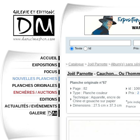
Texte
Id
Prix 
ACCUEIL
>
Catalogue
>
Joël Parnotte
>
Album(s) sans séri
EXPOSITIONS
FOCUS
Joël Parnotte
-
Cauchon... Ou l'homme
NOUVELLES PLANCHES
Planche originale n°67
PLANCHES ORIGINALES
Page : 82
id : 10
ENCHÈRES / AUCTIONS
Type : Planche couleur
Prix :
2
Technique : Aquarelle, encre de
EDITIONS
Chine et gouache sur papier
*
prix ind
Dimensions : 27.5 cm x 37.3 cm
ACTUALITÉS / EVÉNEMENTS
France
GALERIE