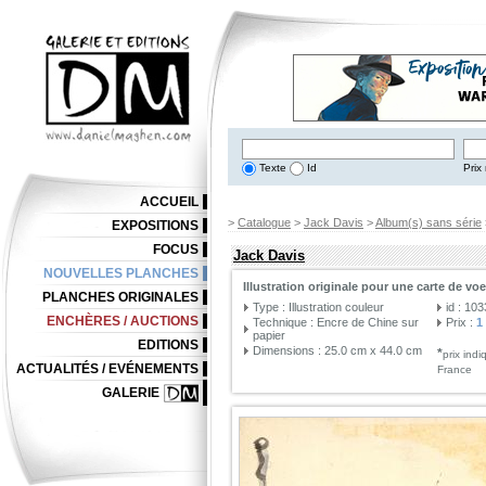
Texte
Id
Prix 
ACCUEIL
>
Catalogue
>
Jack Davis
>
Album(s) sans série
EXPOSITIONS
FOCUS
Jack Davis
NOUVELLES PLANCHES
Illustration originale pour une carte de vo
PLANCHES ORIGINALES
Type : Illustration couleur
id : 10
ENCHÈRES / AUCTIONS
Technique : Encre de Chine sur
Prix :
1
papier
EDITIONS
Dimensions : 25.0 cm x 44.0 cm
*
prix ind
ACTUALITÉS / EVÉNEMENTS
France
GALERIE