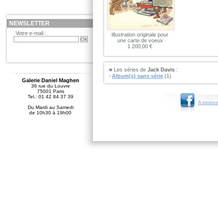
NEWSLETTER
Votre e-mail :
Illustration originale pour
une carte de voeux
1 200,00 €
Les séries de
Jack Davis
:
Album(s) sans série
(1)
Galerie Daniel Maghen
36 rue du Louvre
75001 Paris
Tel.: 01 42 84 37 39
A propos
Du Mardi au Samedi
de 10h30 à 19h00