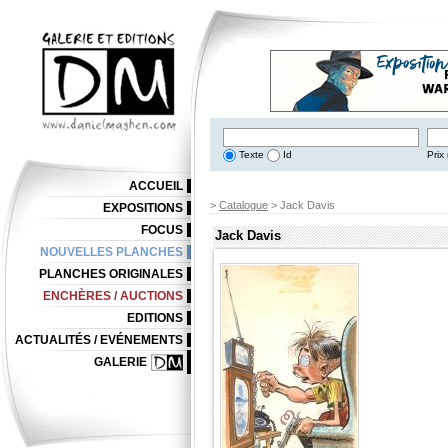
Texte
Id
Prix 
ACCUEIL
>
Catalogue
> Jack Davis
EXPOSITIONS
FOCUS
Jack Davis
NOUVELLES PLANCHES
PLANCHES ORIGINALES
ENCHÈRES / AUCTIONS
EDITIONS
ACTUALITÉS / EVÉNEMENTS
GALERIE