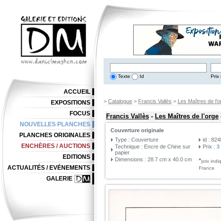
Texte
Id
Prix 
ACCUEIL
>
Catalogue
>
Francis Vallès
>
Les Maîtres de l'o
EXPOSITIONS
FOCUS
Francis Vallès
-
Les Maîtres de l'orge
NOUVELLES PLANCHES
Couverture originale
PLANCHES ORIGINALES
Type : Couverture
id : 82
ENCHÈRES / AUCTIONS
Technique : Encre de Chine sur
Prix :
3
papier
EDITIONS
Dimensions : 28.7 cm x 40.0 cm
*
prix ind
ACTUALITÉS / EVÉNEMENTS
France
GALERIE