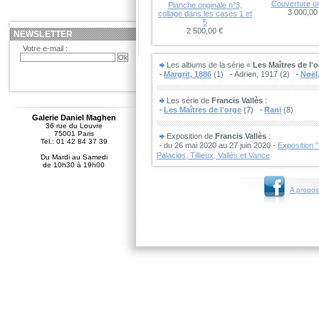
Couverture or
Planche originale n°3,
3 000,00
collage dans les cases 1 et
5
2 500,00 €
NEWSLETTER
Votre e-mail :
Les albums de la série «
Les Maîtres de l'
Margrit, 1886
(1)
Adrien, 1917 (2)
Noël
Les série de
Francis Vallès
:
Les Maîtres de l'orge
(7)
Rani
(8)
Galerie Daniel Maghen
36 rue du Louvre
75001 Paris
Exposition de
Francis Vallès
:
Tel.: 01 42 84 37 39
du 26 mai 2020 au 27 juin 2020 -
Exposition 
Palacios, Tillieux, Vallès et Vance
Du Mardi au Samedi
de 10h30 à 19h00
A propos