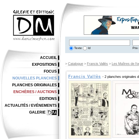
Texte
Id
Prix 
ACCUEIL
>
Catalogue
>
Francis Vallès
>
Les Maîtres de l'o
EXPOSITIONS
FOCUS
Francis Vallès
- 2 planches originales 
NOUVELLES PLANCHES
PLANCHES ORIGINALES
ENCHÈRES / AUCTIONS
EDITIONS
ACTUALITÉS / EVÉNEMENTS
GALERIE