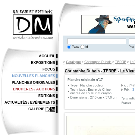
Texte
Id
Prix 
ACCUEIL
>
Catalogue
>
Christophe Dubois
>
TERRE
>
Le 
EXPOSITIONS
FOCUS
Christophe Dubois
-
TERRE
-
Le Vie
NOUVELLES PLANCHES
Planche originale n°17
PLANCHES ORIGINALES
Type : Planche couleur
id : 74
ENCHÈRES / AUCTIONS
Technique : Encre de Chine,
Prix :
3
encres de couleur et crayon
EDITIONS
Dimensions : 27.0 cm x 37.0 cm
*
prix ind
ACTUALITÉS / EVÉNEMENTS
France
GALERIE