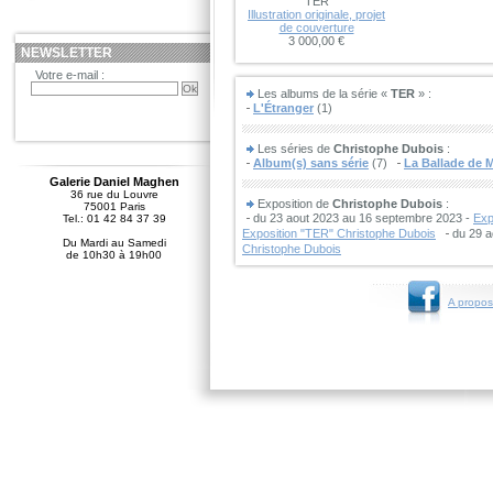
TER
Illustration originale, projet
de couverture
3 000,00 €
NEWSLETTER
Votre e-mail :
Les albums de la série «
TER
» :
L'Étranger
(1)
Les séries de
Christophe Dubois
:
Album(s) sans série
(7)
La Ballade de 
Galerie Daniel Maghen
36 rue du Louvre
Exposition de
Christophe Dubois
:
75001 Paris
du 23 aout 2023 au 16 septembre 2023 -
Exp
Tel.: 01 42 84 37 39
Exposition "TER" Christophe Dubois
du 29 a
Du Mardi au Samedi
Christophe Dubois
de 10h30 à 19h00
A propos