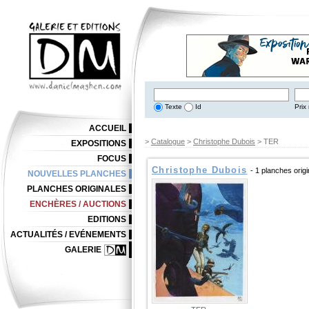
Texte
Id
Prix 
ACCUEIL
>
Catalogue
>
Christophe Dubois
> TER
EXPOSITIONS
FOCUS
Christophe Dubois
- 1 planches orig
NOUVELLES PLANCHES
PLANCHES ORIGINALES
ENCHÈRES / AUCTIONS
EDITIONS
ACTUALITÉS / EVÉNEMENTS
GALERIE