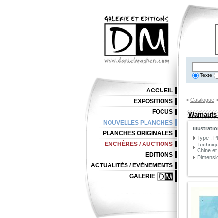
Texte
ACCUEIL
>
Catalogue
EXPOSITIONS
FOCUS
Warnauts 
NOUVELLES PLANCHES
Illustrati
PLANCHES ORIGINALES
Type : P
ENCHÈRES / AUCTIONS
Techniqu
Chine et
EDITIONS
Dimensio
ACTUALITÉS / EVÉNEMENTS
GALERIE