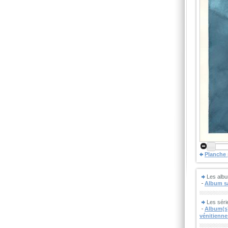
Planche
Les albu
Album sa
Les séri
Album(s)
vénitienne