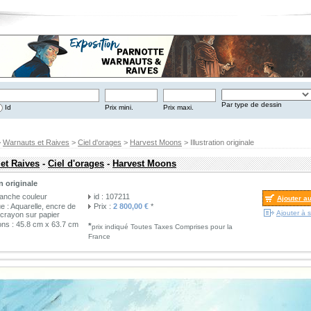
Par type de dessin
Id
Prix mini.
Prix maxi.
>
Warnauts et Raives
>
Ciel d'orages
>
Harvest Moons
> Illustration originale
et Raives
-
Ciel d'orages
-
Harvest Moons
on originale
lanche couleur
id : 107211
Ajouter a
e : Aquarelle, encre de
Prix :
2 800,00 €
*
Ajouter à s
 crayon sur papier
ns : 45.8 cm x 63.7 cm
*
prix indiqué Toutes Taxes Comprises pour la
France