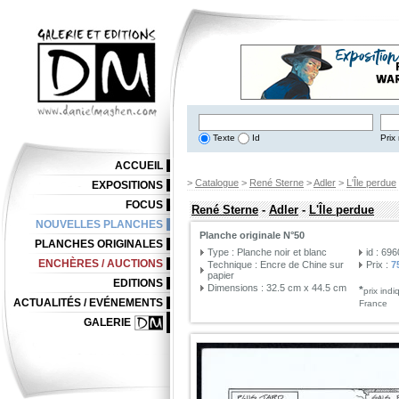
Texte
Id
Prix 
ACCUEIL
>
Catalogue
>
René Sterne
>
Adler
>
L'Île perdue
EXPOSITIONS
FOCUS
René Sterne
-
Adler
-
L'Île perdue
NOUVELLES PLANCHES
Planche originale N°50
PLANCHES ORIGINALES
Type : Planche noir et blanc
id : 69
ENCHÈRES / AUCTIONS
Technique : Encre de Chine sur
Prix :
7
papier
EDITIONS
Dimensions : 32.5 cm x 44.5 cm
*
prix ind
ACTUALITÉS / EVÉNEMENTS
France
GALERIE