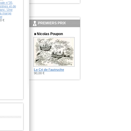
nale n°35,
tines et de
lanc. Une
la marge
he
0 €
PREMIERS PRIX
Nicolas Poupon
Le Cri de l'autruche
90,00 €