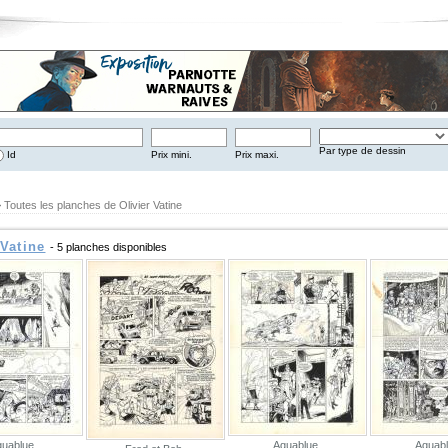
Par type de dessin
Id
Prix mini.
Prix maxi.
 Toutes les planches de Olivier Vatine
 Vatine
- 5 planches disponibles
quablue
Aquablue
Aquab