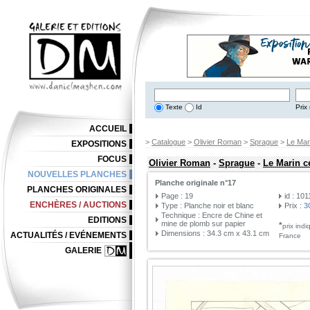
Texte
Id
Prix 
ACCUEIL
>
Catalogue
>
Olivier Roman
>
Sprague
>
Le Mar
EXPOSITIONS
FOCUS
Olivier Roman
-
Sprague
-
Le Marin c
NOUVELLES PLANCHES
Planche originale n°17
PLANCHES ORIGINALES
Page : 19
id : 10
ENCHÈRES / AUCTIONS
Type : Planche noir et blanc
Prix :
3
Technique : Encre de Chine et
EDITIONS
mine de plomb sur papier
*
prix ind
Dimensions : 34.3 cm x 43.1 cm
ACTUALITÉS / EVÉNEMENTS
France
GALERIE