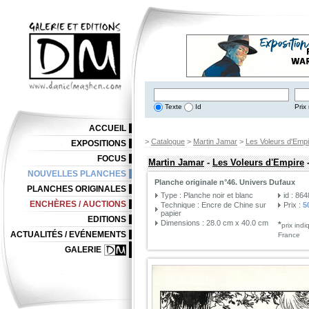
Texte
Id
Prix 
ACCUEIL
>
Catalogue
>
Martin Jamar
>
Les Voleurs d'Empi
EXPOSITIONS
FOCUS
Martin Jamar
-
Les Voleurs d'Empire
NOUVELLES PLANCHES
Planche originale n°46. Univers Dufaux
PLANCHES ORIGINALES
Type : Planche noir et blanc
id : 86
ENCHÈRES / AUCTIONS
Technique : Encre de Chine sur
Prix :
5
papier
EDITIONS
Dimensions : 28.0 cm x 40.0 cm
*
prix ind
ACTUALITÉS / EVÉNEMENTS
France
GALERIE