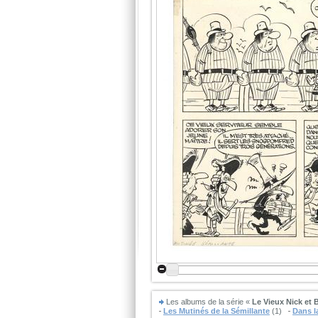
Les albums de la série «
Le Vieux Nick et 
Les Mutinés de la Sémillante
(1)
Dans l