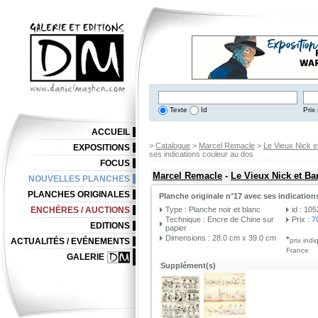
Texte
Id
Prix 
ACCUEIL
>
Catalogue
>
Marcel Remacle
>
Le Vieux Nick e
EXPOSITIONS
ses indications couleur au dos
FOCUS
Marcel Remacle
-
Le Vieux Nick et Ba
NOUVELLES PLANCHES
PLANCHES ORIGINALES
Planche originale n°17 avec ses indication
ENCHÈRES / AUCTIONS
Type : Planche noir et blanc
id : 10
Technique : Encre de Chine sur
Prix :
7
EDITIONS
papier
Dimensions : 28.0 cm x 39.0 cm
*
ACTUALITÉS / EVÉNEMENTS
prix ind
France
GALERIE
Supplément(s)