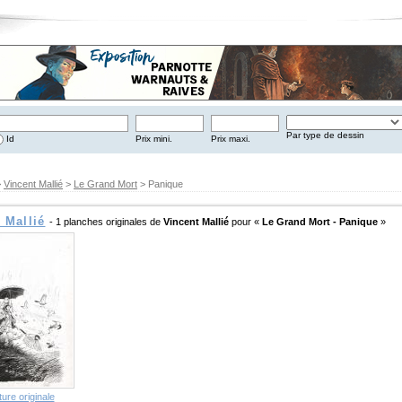
Par type de dessin
Id
Prix mini.
Prix maxi.
>
Vincent Mallié
>
Le Grand Mort
> Panique
 Mallié
- 1 planches originales de
Vincent Mallié
pour «
Le Grand Mort - Panique
»
ure originale