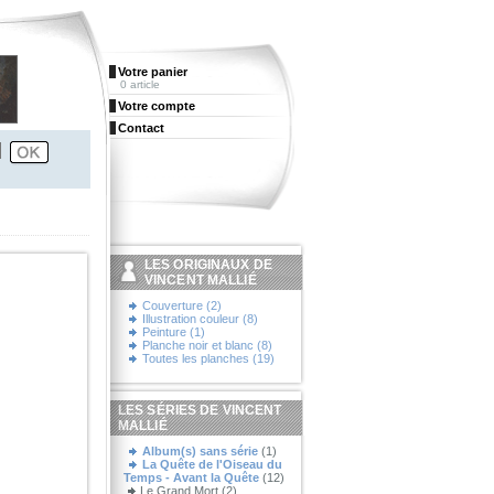
Votre panier
0 article
Votre compte
Contact
LES ORIGINAUX DE
VINCENT MALLIÉ
Couverture (2)
Illustration couleur (8)
Peinture (1)
Planche noir et blanc (8)
Toutes les planches (19)
LES SÉRIES DE VINCENT
MALLIÉ
Album(s) sans série
(1)
La Quête de l'Oiseau du
Temps - Avant la Quête
(12)
Le Grand Mort (2)