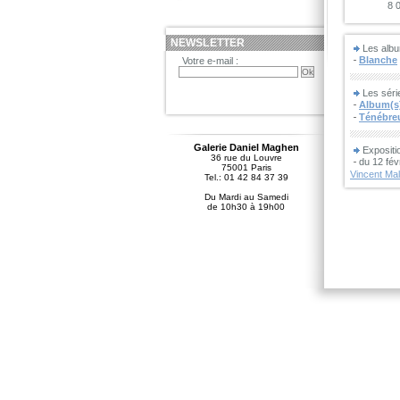
8 
NEWSLETTER
Les albu
Blanche
Votre e-mail :
Les séri
Album(s)
Ténébre
Galerie Daniel Maghen
Expositi
36 rue du Louvre
du 12 fév
75001 Paris
Vincent Mal
Tel.: 01 42 84 37 39
Du Mardi au Samedi
de 10h30 à 19h00