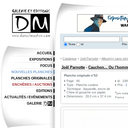
Texte
Id
Prix 
ACCUEIL
>
Catalogue
>
Joël Parnotte
>
Album(s) sans séri
EXPOSITIONS
FOCUS
Joël Parnotte
-
Cauchon... Ou l'homme
NOUVELLES PLANCHES
Planche originale n°53
PLANCHES ORIGINALES
Page : 66
id : 10
ENCHÈRES / AUCTIONS
Type : Planche couleur
Prix :
2
Technique : Aquarelle, encre de
EDITIONS
Chine et gouache sur papier
*
prix ind
Dimensions : 28.0 cm x 37.4 cm
ACTUALITÉS / EVÉNEMENTS
France
GALERIE