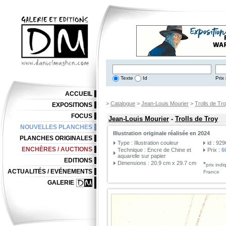
Texte
Id
Prix 
ACCUEIL
>
Catalogue
>
Jean-Louis Mourier
>
Trolls de Tr
EXPOSITIONS
FOCUS
Jean-Louis Mourier
-
Trolls de Troy
NOUVELLES PLANCHES
Illustration originale réalisée en 2024
PLANCHES ORIGINALES
Type : Illustration couleur
id : 92
ENCHÈRES / AUCTIONS
Technique : Encre de Chine et
Prix :
6
aquarelle sur papier
EDITIONS
Dimensions : 20.9 cm x 29.7 cm
*
prix ind
ACTUALITÉS / EVÉNEMENTS
France
GALERIE