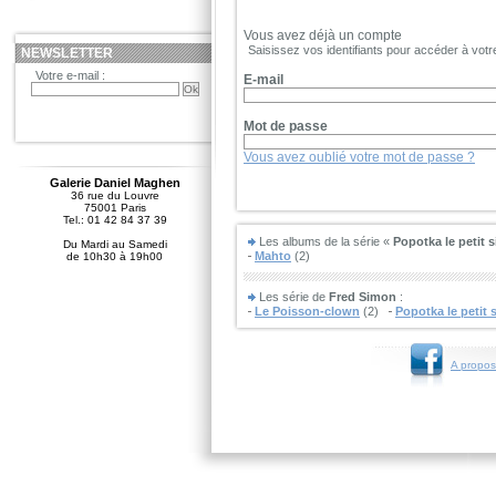
Vous avez déjà un compte
Saisissez vos identifiants pour accéder à vot
NEWSLETTER
Votre e-mail :
E-mail
Mot de passe
Vous avez oublié votre mot de passe ?
Galerie Daniel Maghen
36 rue du Louvre
75001 Paris
Tel.: 01 42 84 37 39
Les albums de la série «
Popotka le petit 
Du Mardi au Samedi
Mahto
(2)
de 10h30 à 19h00
Les série de
Fred Simon
:
Le Poisson-clown
(2)
Popotka le petit 
A propos