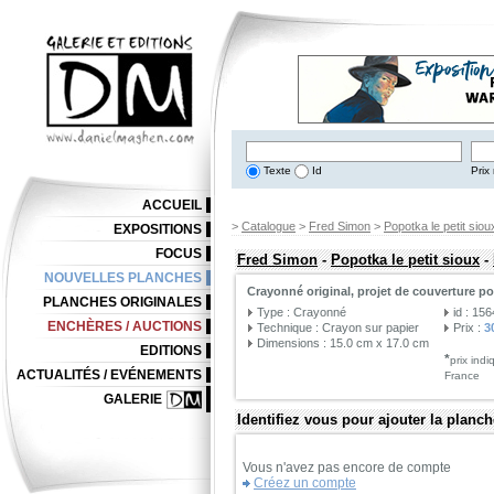
Texte
Id
Prix 
ACCUEIL
>
Catalogue
>
Fred Simon
>
Popotka le petit siou
EXPOSITIONS
FOCUS
Fred Simon
-
Popotka le petit sioux
-
NOUVELLES PLANCHES
Crayonné original, projet de couverture po
PLANCHES ORIGINALES
Type : Crayonné
id : 15
ENCHÈRES / AUCTIONS
Technique : Crayon sur papier
Prix :
3
Dimensions : 15.0 cm x 17.0 cm
EDITIONS
*
prix ind
ACTUALITÉS / EVÉNEMENTS
France
GALERIE
Identifiez vous pour ajouter la planch
Vous n'avez pas encore de compte
Créez un compte