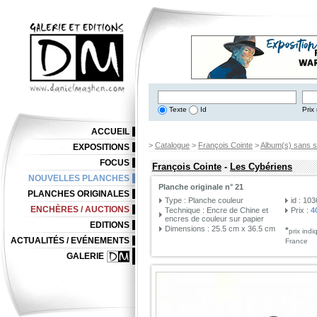
Texte
Id
Prix 
ACCUEIL
>
Catalogue
>
François Cointe
>
Album(s) sans s
EXPOSITIONS
FOCUS
François Cointe
-
Les Cybériens
NOUVELLES PLANCHES
Planche originale n° 21
PLANCHES ORIGINALES
Type : Planche couleur
id : 10
ENCHÈRES / AUCTIONS
Technique : Encre de Chine et
Prix :
4
encres de couleur sur papier
EDITIONS
Dimensions : 25.5 cm x 36.5 cm
*
prix ind
ACTUALITÉS / EVÉNEMENTS
France
GALERIE