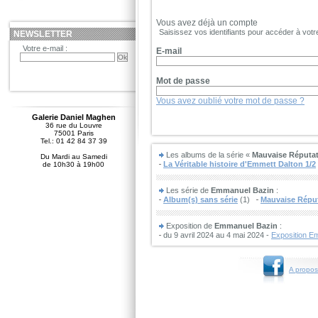
Vous avez déjà un compte
Saisissez vos identifiants pour accéder à vot
NEWSLETTER
Votre e-mail :
E-mail
Mot de passe
Vous avez oublié votre mot de passe ?
Galerie Daniel Maghen
36 rue du Louvre
75001 Paris
Tel.: 01 42 84 37 39
Les albums de la série «
Mauvaise Réputa
Du Mardi au Samedi
La Véritable histoire d'Emmett Dalton 1/2
de 10h30 à 19h00
Les série de
Emmanuel Bazin
:
Album(s) sans série
(1)
Mauvaise Répu
Exposition de
Emmanuel Bazin
:
du 9 avril 2024 au 4 mai 2024 -
Exposition E
A propos