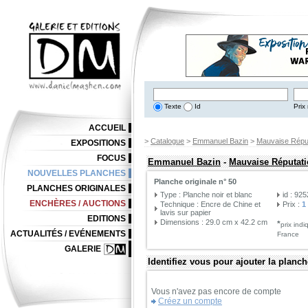
Texte
Id
Prix 
ACCUEIL
>
Catalogue
>
Emmanuel Bazin
>
Mauvaise Répu
EXPOSITIONS
FOCUS
Emmanuel Bazin
-
Mauvaise Réputat
NOUVELLES PLANCHES
Planche originale n° 50
PLANCHES ORIGINALES
Type : Planche noir et blanc
id : 92
ENCHÈRES / AUCTIONS
Technique : Encre de Chine et
Prix :
1
lavis sur papier
EDITIONS
Dimensions : 29.0 cm x 42.2 cm
*
prix ind
ACTUALITÉS / EVÉNEMENTS
France
GALERIE
Identifiez vous pour ajouter la planch
Vous n'avez pas encore de compte
Créez un compte