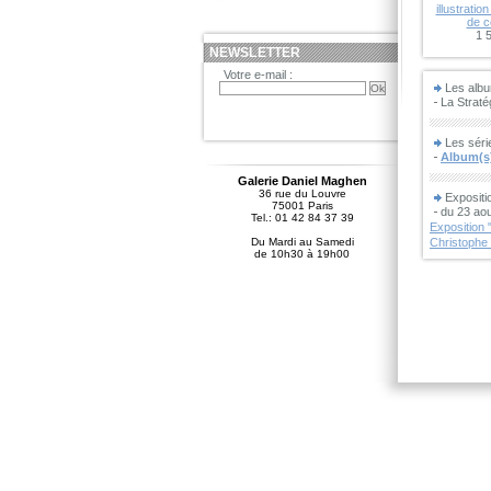
illustration
de c
1 
NEWSLETTER
Votre e-mail :
Les albu
La Straté
Les séri
Album(s)
Galerie Daniel Maghen
36 rue du Louvre
Expositi
75001 Paris
du 23 ao
Tel.: 01 42 84 37 39
Exposition
Du Mardi au Samedi
Christophe
de 10h30 à 19h00