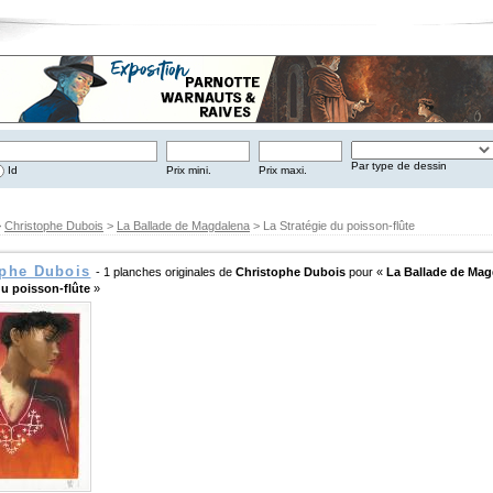
Par type de dessin
Id
Prix mini.
Prix maxi.
>
Christophe Dubois
>
La Ballade de Magdalena
> La Stratégie du poisson-flûte
ophe Dubois
- 1 planches originales de
Christophe Dubois
pour «
La Ballade de Mag
du poisson-flûte
»