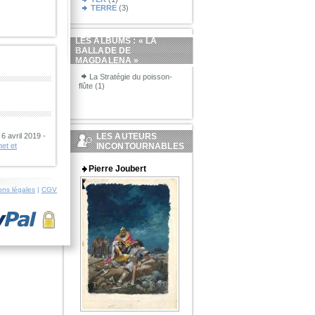
TERRE
(3)
LES ALBUMS : «
LA
BALLADE DE
MAGDALENA
»
La Stratégie du poisson-
flûte (1)
LES AUTEURS
6 avril 2019 -
INCONTOURNABLES
et et
Pierre Joubert
ons légales
|
CGV