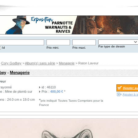
Par type de dessin
Id
Prix mini.
Prix maxi.
>
Cory Godbey
>
Album(s) sans série
>
Menagerie
> Raton Laveur
bey
-
Menagerie
veur
Crayonné
id : 46110
Ajouter a
e : Mine de plomb sur
Prix :
400,00 €
*
Ajouter à s
ns : 24.0 cm x 19.0 cm
*
prix indiqué Toutes Taxes Comprises pour la
France