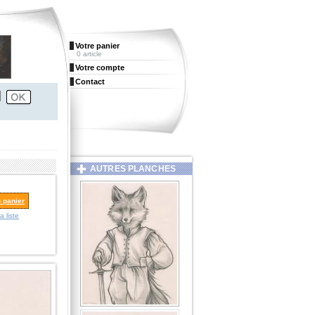
Votre panier
0 article
Votre compte
Contact
AUTRES PLANCHES
u panier
a liste