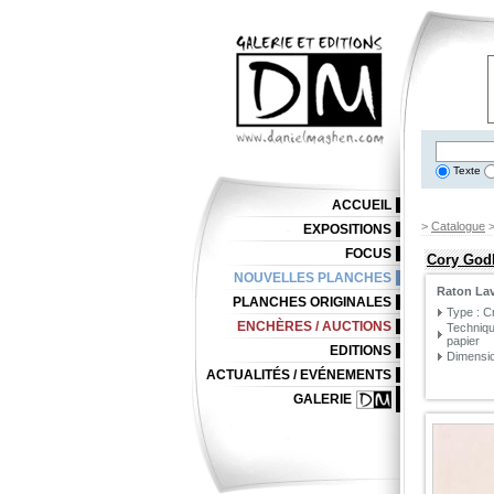
Texte
ACCUEIL
>
Catalogue
EXPOSITIONS
FOCUS
Cory God
NOUVELLES PLANCHES
Raton La
PLANCHES ORIGINALES
Type : 
ENCHÈRES / AUCTIONS
Techniqu
papier
EDITIONS
Dimensio
ACTUALITÉS / EVÉNEMENTS
GALERIE