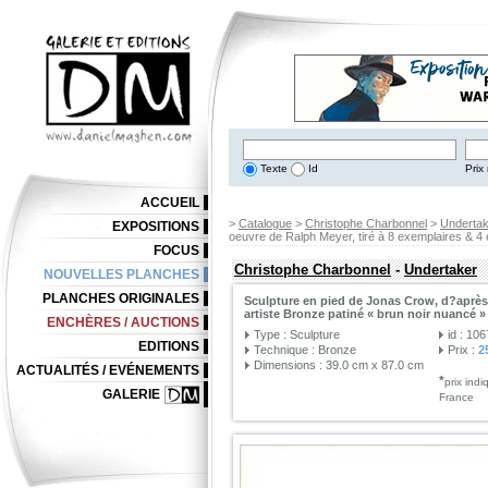
Texte
Id
Prix 
ACCUEIL
>
Catalogue
>
Christophe Charbonnel
>
Undertak
EXPOSITIONS
oeuvre de Ralph Meyer, tiré à 8 exemplaires & 4 
FOCUS
Christophe Charbonnel
-
Undertaker
NOUVELLES PLANCHES
PLANCHES ORIGINALES
Sculpture en pied de Jonas Crow, d?après 
artiste Bronze patiné « brun noir nuancé » 
ENCHÈRES / AUCTIONS
Type : Sculpture
id : 10
EDITIONS
Technique : Bronze
Prix :
2
Dimensions : 39.0 cm x 87.0 cm
ACTUALITÉS / EVÉNEMENTS
*
prix ind
GALERIE
France