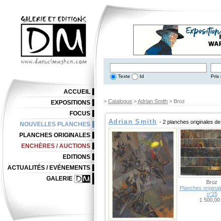
Texte
Id
Prix 
ACCUEIL
>
Catalogue
>
Adrian Smith
> Broz
EXPOSITIONS
FOCUS
Adrian Smith
- 2 planches originales d
NOUVELLES PLANCHES
PLANCHES ORIGINALES
ENCHÈRES / AUCTIONS
EDITIONS
ACTUALITÉS / EVÉNEMENTS
GALERIE
Broz
Planches original
n°25
1 500,00