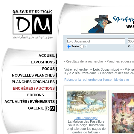
Texte
Id
Prix 
ACCUEIL
> Résultats de la recherche > Planches et dessi
EXPOSITIONS
FOCUS
Votre recherche : «
Loïc Jouannigot
» - Prix
s
Il y a
2 résultats
dans « Planches et dessins or
NOUVELLES PLANCHES
Relancer la recherche sur l'ensemble du site
PLANCHES ORIGINALES
ENCHÈRES / AUCTIONS
EDITIONS
ACTUALITÉS / EVÉNEMENTS
GALERIE
Loïc Jouannigot
La Maison des Passiflore
sous la neige. Illustration
originale pour les pages de
gardes de l'album -