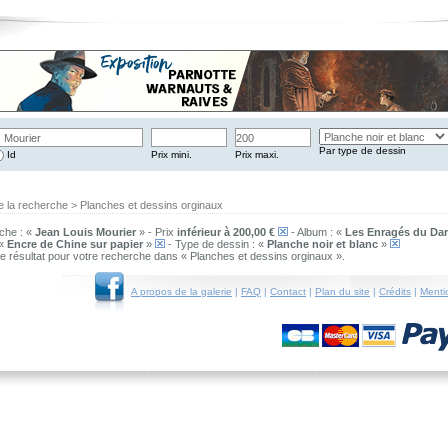
Par type de dessin
Id
Prix mini.
Prix maxi.
e la recherche > Planches et dessins orginaux
che : «
Jean Louis Mourier
» - Prix
inférieur à 200,00 €
- Album : «
Les Enragés du Dars
 «
Encre de Chine sur papier
»
- Type de dessin : «
Planche noir et blanc
»
 de résultat pour votre recherche dans « Planches et dessins orginaux ».
A propos de la galerie
|
FAQ
|
Contact
|
Plan du site
|
Crédits
|
Menti