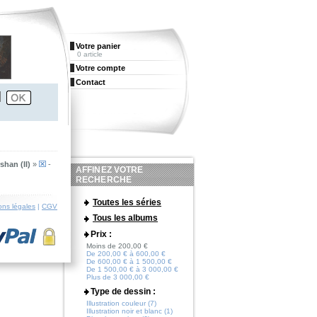
Votre panier
0 article
Votre compte
Contact
han (II)
»
-
AFFINEZ VOTRE
RECHERCHE
Toutes les séries
ons légales
|
CGV
Tous les albums
Prix :
Moins de 200,00 €
De 200,00 € à 600,00 €
De 600,00 € à 1 500,00 €
De 1 500,00 € à 3 000,00 €
Plus de 3 000,00 €
Type de dessin :
Illustration couleur (7)
Illustration noir et blanc (1)