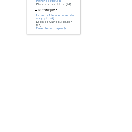
Planche couleur (6)
Planche noir et blanc (14)
Technique :
Encre de Chine et aquarelle
sur papier (6)
Encre de Chine sur papier
(15)
Gouache sur papier (7)