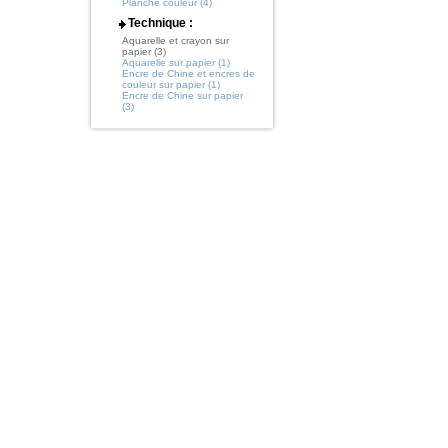
Planche couleur (4)
Technique :
Aquarelle et crayon sur
papier (3)
Aquarelle sur papier (1)
Encre de Chine et encres de
couleur sur papier (1)
Encre de Chine sur papier
(3)