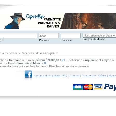
Par type de dessin
Id
Prix mini.
Prix maxi.
e la recherche > Planches et dessins orginaux
che : «
Hermann
» - Prix
supérieur à 3 000,00 €
- Technique : «
Aquarelle et crayon su
sin : «
Illustration noir et blanc
»
 de résultat pour votre recherche dans « Planches et dessins orginaux ».
A propos de la galerie
|
FAQ
|
Contact
|
Plan du site
|
Crédits
|
Menti