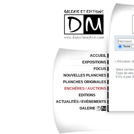
Texte
ACCUEIL
> Résultats d
EXPOSITIONS
FOCUS
Votre recher
Type de des
NOUVELLES PLANCHES
Il n'y a pas
PLANCHES ORIGINALES
ENCHÈRES / AUCTIONS
EDITIONS
ACTUALITÉS / EVÉNEMENTS
GALERIE