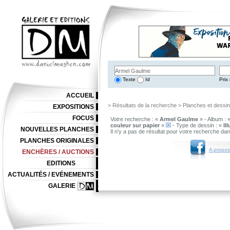
Texte
Id
Prix 
ACCUEIL
> Résultats de la recherche > Planches et dessi
EXPOSITIONS
FOCUS
Votre recherche : «
Armel Gaulme
» - Album : 
couleur sur papier
»
- Type de dessin : «
Il
NOUVELLES PLANCHES
Il n'y a pas de résultat pour votre recherche da
PLANCHES ORIGINALES
A propos
ENCHÈRES / AUCTIONS
EDITIONS
ACTUALITÉS / EVÉNEMENTS
GALERIE