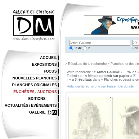
Texte
Id
Prix 
ACCUEIL
> Résultats de la recherche > Planches et dessi
EXPOSITIONS
FOCUS
Votre recherche : «
Armel Gaulme
» - Prix
de 2
Technique : «
Mine de plomb sur papier
»
NOUVELLES PLANCHES
Il y a
3 résultats
dans « Planches et dessins or
PLANCHES ORIGINALES
Relancer la recherche sur l'ensemble du site
ENCHÈRES / AUCTIONS
EDITIONS
ACTUALITÉS / EVÉNEMENTS
GALERIE