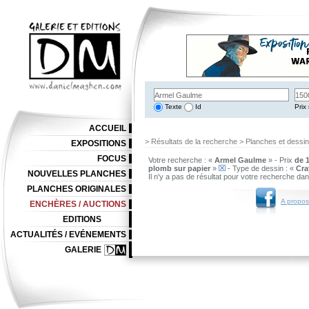
Texte
Id
Prix 
ACCUEIL
> Résultats de la recherche > Planches et dessi
EXPOSITIONS
FOCUS
Votre recherche : «
Armel Gaulme
» - Prix
de 1
plomb sur papier
»
- Type de dessin : «
Cr
NOUVELLES PLANCHES
Il n'y a pas de résultat pour votre recherche da
PLANCHES ORIGINALES
A propos
ENCHÈRES / AUCTIONS
EDITIONS
ACTUALITÉS / EVÉNEMENTS
GALERIE