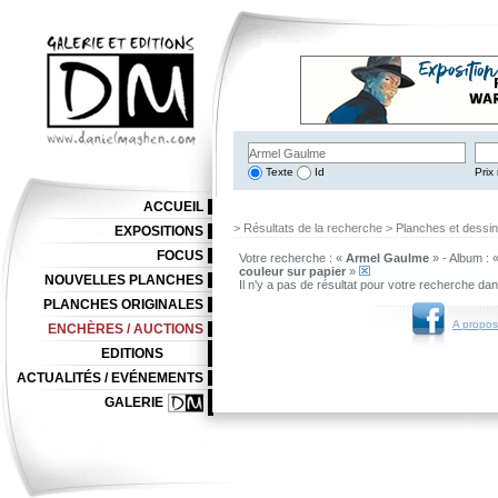
Texte
Id
Prix 
ACCUEIL
> Résultats de la recherche > Planches et dessi
EXPOSITIONS
FOCUS
Votre recherche : «
Armel Gaulme
» - Album : 
couleur sur papier
»
NOUVELLES PLANCHES
Il n'y a pas de résultat pour votre recherche da
PLANCHES ORIGINALES
A propos
ENCHÈRES / AUCTIONS
EDITIONS
ACTUALITÉS / EVÉNEMENTS
GALERIE