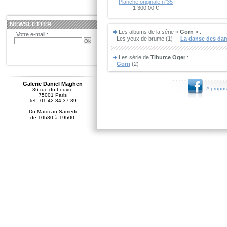
Planche originale n°35
1 300,00 €
NEWSLETTER
Les albums de la série «
Gorn
» :
Votre e-mail :
Les yeux de brume (1)
La danse des da
Les série de
Tiburce Oger
:
Gorn
(2)
Galerie Daniel Maghen
A propos
36 rue du Louvre
75001 Paris
Tel.: 01 42 84 37 39
Du Mardi au Samedi
de 10h30 à 19h00