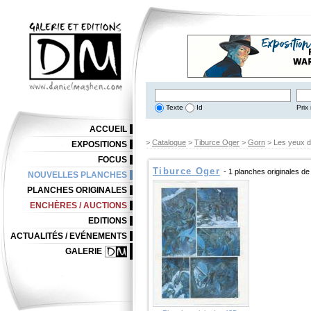
Texte
Id
Prix 
ACCUEIL
>
Catalogue
>
Tiburce Oger
>
Gorn
> Les yeux 
EXPOSITIONS
FOCUS
Tiburce Oger
- 1 planches originales d
NOUVELLES PLANCHES
PLANCHES ORIGINALES
ENCHÈRES / AUCTIONS
EDITIONS
ACTUALITÉS / EVÉNEMENTS
GALERIE