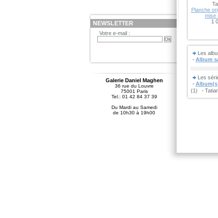
Ta
Planche ori
mise 
1 
NEWSLETTER
Votre e-mail :
Les albu
Album sa
Les sér
Galerie Daniel Maghen
Album(s)
36 rue du Louvre
(1)
Tatia
75001 Paris
Tel.: 01 42 84 37 39
Du Mardi au Samedi
de 10h30 à 19h00