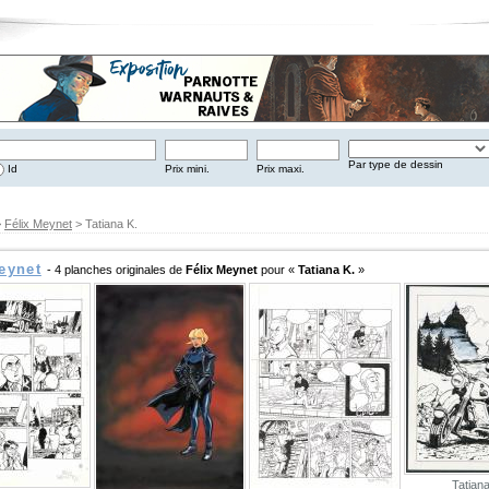
Par type de dessin
Id
Prix mini.
Prix maxi.
>
Félix Meynet
> Tatiana K.
eynet
- 4 planches originales de
Félix Meynet
pour «
Tatiana K.
»
Tatiana