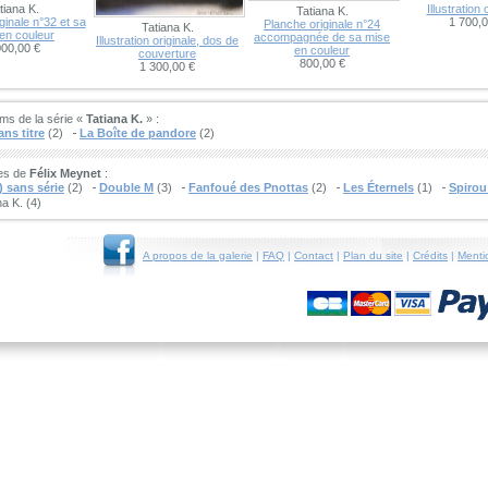
tiana K.
Illustration 
Tatiana K.
ginale n°32 et sa
1 700,0
Planche originale n°24
Tatiana K.
en couleur
accompagnée de sa mise
Illustration originale, dos de
000,00 €
en couleur
couverture
800,00 €
1 300,00 €
ms de la série «
Tatiana K.
» :
ns titre
(2)
La Boîte de pandore
(2)
ies de
Félix Meynet
:
 sans série
(2)
Double M
(3)
Fanfoué des Pnottas
(2)
Les Éternels
(1)
Spirou
na K. (4)
A propos de la galerie
|
FAQ
|
Contact
|
Plan du site
|
Crédits
|
Menti