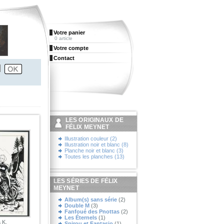
Votre panier
0 article
Votre compte
Contact
LES ORIGINAUX DE
FÉLIX MEYNET
Illustration couleur (2)
Illustration noir et blanc (8)
Planche noir et blanc (3)
Toutes les planches (13)
LES SÉRIES DE FÉLIX
MEYNET
Album(s) sans série
(2)
Double M
(3)
Fanfoué des Pnottas
(2)
Les Éternels
(1)
 K.
Spirou et Fantasio
(1)