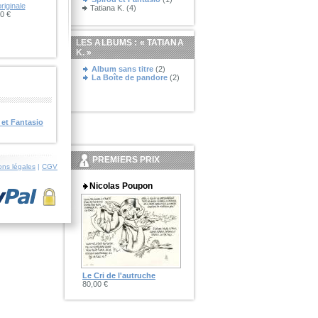
originale
Tatiana K. (4)
0 €
LES ALBUMS : «
TATIANA
K.
»
Album sans titre
(2)
La Boîte de pandore
(2)
 et Fantasio
PREMIERS PRIX
ons légales
|
CGV
Nicolas Poupon
Le Cri de l'autruche
80,00 €