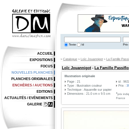
Texte
Id
Prix 
ACCUEIL
>
Catalogue
>
Loïc Jouannigot
>
La Famille Passi
EXPOSITIONS
FOCUS
Loïc Jouannigot
-
La Famille Passifl
NOUVELLES PLANCHES
Illustration originale
PLANCHES ORIGINALES
Page : 21
id : 96
ENCHÈRES / AUCTIONS
Type : Illustration couleur
Prix :
3
Technique : Aquarelle sur papier
EDITIONS
Dimensions : 21.0 cm x 9.5 cm
*
prix ind
ACTUALITÉS / EVÉNEMENTS
France
GALERIE