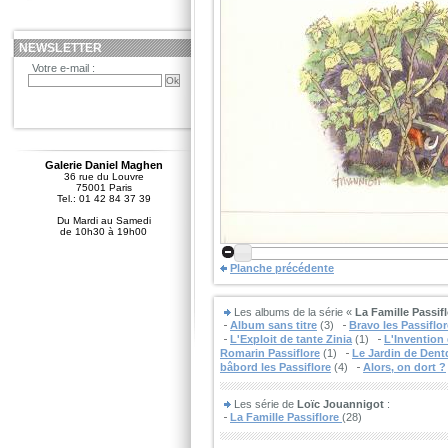
NEWSLETTER
Votre e-mail :
Galerie Daniel Maghen
36 rue du Louvre
75001 Paris
Tel.: 01 42 84 37 39
Du Mardi au Samedi
de 10h30 à 19h00
Planche précédente
Les albums de la série «
La Famille Passif
Album sans titre
(3)
Bravo les Passiflor
L'Exploit de tante Zinia
(1)
L'Invention
Romarin Passiflore
(1)
Le Jardin de Dentd
bâbord les Passiflore
(4)
Alors, on dort ?
Les série de
Loïc Jouannigot
:
La Famille Passiflore
(28)