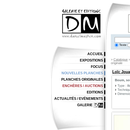
Texte
ACCUEIL
>
Catalogue
EXPOSITIONS
originale
FOCUS
Loïc Joua
NOUVELLES PLANCHES
PLANCHES ORIGINALES
Boum, sour
ENCHÈRES / AUCTIONS
Type : Il
Techniqu
EDITIONS
Dimensio
ACTUALITÉS / EVÉNEMENTS
GALERIE