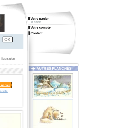
Votre panier
0 article
Votre compte
Contact
llustration
AUTRES PLANCHES
u panier
a liste