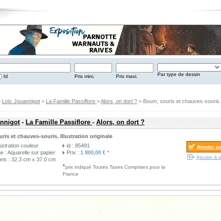
Par type de dessin
Id
Prix mini.
Prix maxi.
>
Loïc Jouannigot
>
La Famille Passiflore
>
Alors, on dort ?
> Boum, souris et chauves-souris. I
nnigot
-
La Famille Passiflore
-
Alors, on dort ?
is et chauves-souris. Illustration originale
lustration couleur
id : 85491
Ajouter a
e : Aquarelle sur papier
Prix :
1 800,00 €
*
Ajouter à s
ns : 32.3 cm x 37.0 cm
*
prix indiqué Toutes Taxes Comprises pour la
France