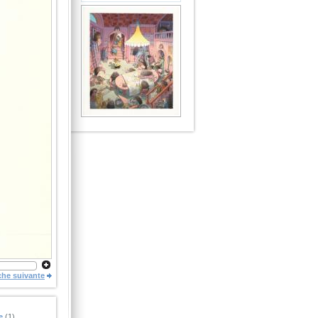
che suivante
e
(1)