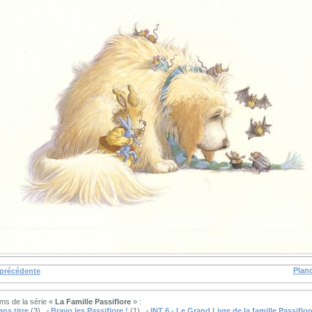
Plan
 précédente
ms de la série «
La Famille Passiflore
» :
ns titre
(3)
Bravo les Passiflore !
(1)
INT 6 - Le Grand Livre de la famille Passiflor