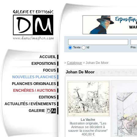
Texte
Id
Prix 
ACCUEIL
>
Catalogue
> Johan De Moor
EXPOSITIONS
FOCUS
Johan De Moor
NOUVELLES PLANCHES
PLANCHES ORIGINALES
ENCHÈRES / AUCTIONS
EDITIONS
ACTUALITÉS / EVÉNEMENTS
GALERIE
La Vache
Illustration originale, "Les
Animaux se décident à
sauver la couche d'ozone"
400,00 €