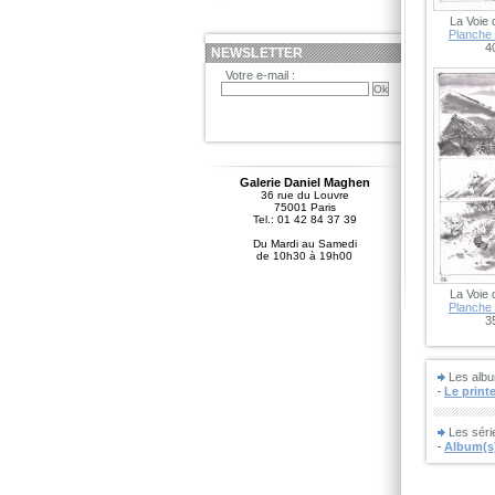
La Voie 
Planche 
4
NEWSLETTER
Votre e-mail :
Galerie Daniel Maghen
36 rue du Louvre
75001 Paris
Tel.: 01 42 84 37 39
Du Mardi au Samedi
de 10h30 à 19h00
La Voie 
Planche 
3
Les albu
Le print
Les sér
Album(s)