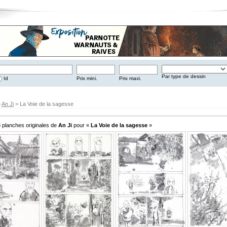
Par type de dessin
Id
Prix mini.
Prix maxi.
>
An Ji
> La Voie de la sagesse
8 planches originales de
An Ji
pour «
La Voie de la sagesse
»