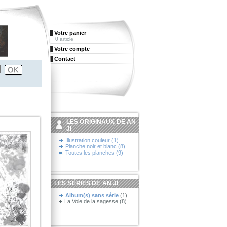
Votre panier
0 article
Votre compte
Contact
LES ORIGINAUX DE AN
JI
Illustration couleur (1)
Planche noir et blanc (8)
Toutes les planches (9)
LES SÉRIES DE AN JI
Album(s) sans série
(1)
La Voie de la sagesse (8)