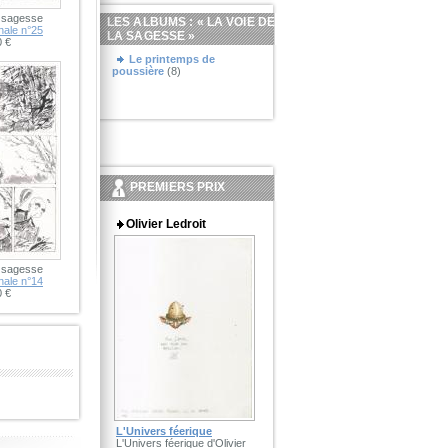
a sagesse
LES ALBUMS : «
LA VOIE DE
nale n°25
LA SAGESSE
»
 €
Le printemps de
poussière
(8)
PREMIERS PRIX
Olivier Ledroit
a sagesse
nale n°14
 €
L'Univers féerique
L'Univers féerique d'Olivier