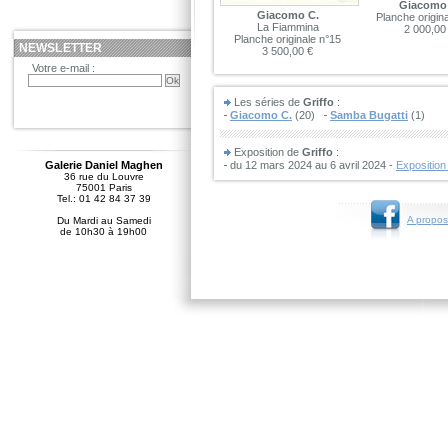
Giacomo
Giacomo C.
Planche origin
La Fiammina
2 000,00
Planche originale n°15
NEWSLETTER
3 500,00 €
Votre e-mail :
Les séries de
Griffo
:
Giacomo C.
(20)
Samba Bugatti
(1)
Exposition de
Griffo
:
Galerie Daniel Maghen
du 12 mars 2024 au 6 avril 2024 -
Exposition
36 rue du Louvre
75001 Paris
Tel.: 01 42 84 37 39
A propos
Du Mardi au Samedi
de 10h30 à 19h00