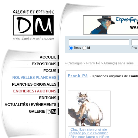
Texte
Id
Prix 
ACCUEIL
>
Catalogue
>
Frank Pé
> Album(s) sans série
EXPOSITIONS
FOCUS
Frank Pé
- 9 planches originales de
Frank
NOUVELLES PLANCHES
PLANCHES ORIGINALES
ENCHÈRES / AUCTIONS
EDITIONS
ACTUALITÉS / EVÉNEMENTS
GALERIE
Chat Illustration originale
réalisée pour le calendrier
Félins pour l'autre publié en